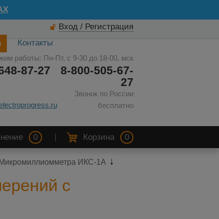
AX
Вход / Регистрация
а
Контакты
жим работы: Пн-Пт, с 9-30 до 18-00, мск
648-87-27
8-800-505-67-
27
Звонок по России
electroprogress.ru
бесплатно
нение
0
Корзина
0
ю Микромиллиомметра ИКС-1А
мерений с