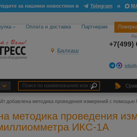
ледите за нашими новостями в
Telegram
и
M
купка
Оплата и доставка
Партнерам
Поверк
Ре
+7(499) 
Балхаш
info@
Срав
айт добавлена методика проведения измерений с помощь
на методика проведения из
миллиомметра ИКС-1А