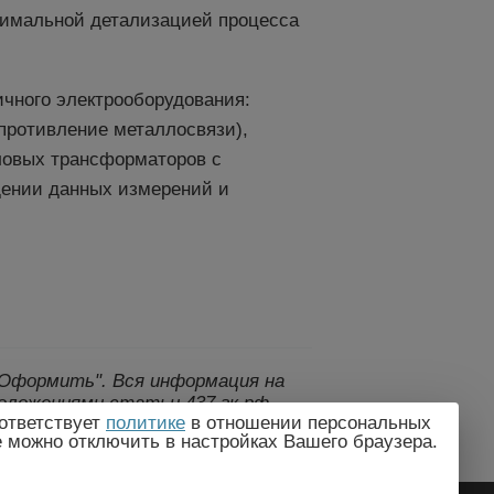
симальной детализацией процесса
ичного электрооборудования:
противление металлосвязи),
иловых трансформаторов с
дении данных измерений и
 "Оформить".
Вся информация на
оложениями статьи 437 гк рф.,
ответствует
политике
в отношении персональных
дителем без предварительного
e можно отключить в настройках Вашего браузера.