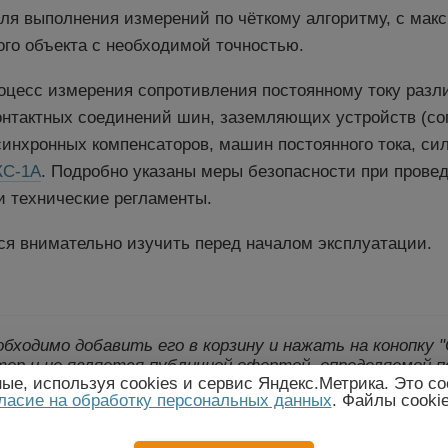
ля выполнения измерений по чёткому алгоритму, с мак
ого объекта с необходимой точностью.
оцесс измерения сопротивления постоянному току разл
онтактных соединений шин, заземляющих устройств (со
 синхронных компенсаторов, машин постоянного тока, с
КС-1А
. Подробно указаны меры безопасности при прове
и технические регламенты.
ся внимательно изучить перед началом эксплуатации.
еобходимо добавить его в корзину и нажать на конопку
ер и не является публичной офертой, определяемой п
е, используя cookies и сервис Яндекс.Метрика. Это со
лект поставки товара могут быть изменены произво
ласие на обработку персональных данных
. Файлы cooki