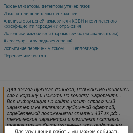
Газоанализаторы, детекторы утечек газов
Измерители нелинейных искажений
Анализаторы цепей, измерители КСВН и комплексного
коэффициента передачи и отражения
Источники-измерители (параметрические анализаторы)
Аксессуары для радиоизмерений
Испытание первичным током
Тепловизоры
Переносчики частоты
Для заказа нужного прибора, необходимо добавить
его в корзину и нажать на конопку "Оформить".
Вся информация на сайте носит справочный
характер и не является публичной офертой,
определяемой положениями статьи 437 гк рф.,
технические параметры и комплект поставки
товара могут быть изменены производителем
без предварительного уведомления!
Для улучшения работы мы можем собирать