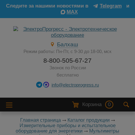
Следите за нашими новостями в
Telegram
и
MAX
Балхаш
Режим работы: Пн-Пт, с 9-30 до 18-00, мск
8-800-505-67-27
Звонок по России
бесплатно
info@electroprogress.ru
Корзина
0
Главная страница
Каталог продукции
Измерительные приборы и испытательное
оборудование для энергетики
Мультиметры