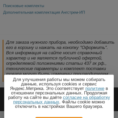
Поисковые комплекты
Дополнительная комплектация Ангстрем-ИП
Для заказа нужного прибора, необходимо добавить
его в корзину и нажать на конопку "Оформить".
Вся информация на сайте носит справочный
характер и не является публичной офертой,
определяемой положениями статьи 437 гк рф.,
технические параметры и комплект поставки
товара могут быть изменены производителем
без предварительного уведомления!
Для улучшения работы мы можем собирать
данные, используя cookies и сервис
Яндекс.Метрика. Это соответствует
политике
в
2009-2026 © ЭлектроПрогресс -
отношении персональных данных. Продолжая
работу на сайте вы даёте
согласие на обработку
Электротехническое оборудование
персональных данных
. Файлы cookie можно
отключить в настройках Вашего браузера.