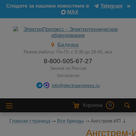
Следите за нашими новостями в
Telegram
и
MAX
Балхаш
Режим работы: Пн-Пт, с 9-30 до 18-00, мск
8-800-505-67-27
Звонок по России
бесплатно
info@electroprogress.ru
Корзина
0
Главная страница
Все бренды
Ангстрем-ИП
Ангстрем-