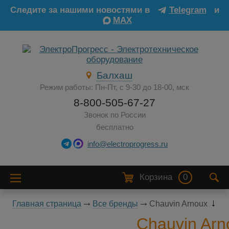
Следите за нашими новостями в
Telegram
и
MAX
Балхаш
Режим работы: Пн-Пт, с 9-30 до 18-00, мск
8-800-505-67-27
Звонок по России
бесплатно
info@electroprogress.ru
Корзина
0
Главная страница
Все бренды
Chauvin Arnoux
Chauvin Arn