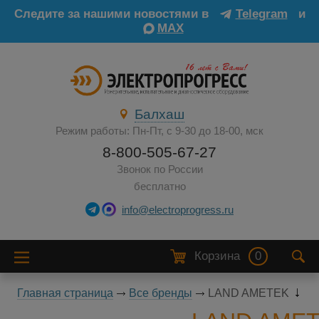
Следите за нашими новостями в
Telegram
и
MAX
Балхаш
Режим работы: Пн-Пт, с 9-30 до 18-00, мск
8-800-505-67-27
Звонок по России
бесплатно
info@electroprogress.ru
Корзина
0
Главная страница
Все бренды
LAND AMETEK