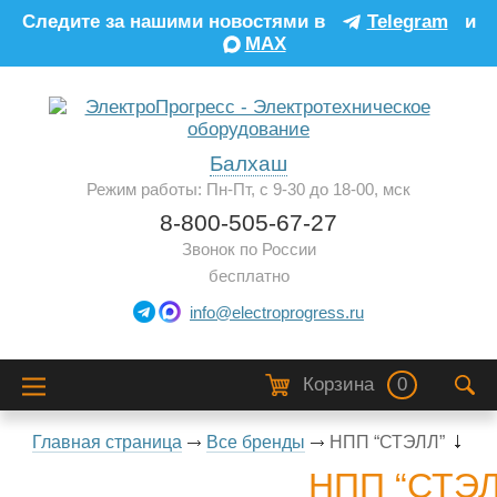
Следите за нашими новостями в
Telegram
и
MAX
Балхаш
Режим работы: Пн-Пт, с 9-30 до 18-00, мск
8-800-505-67-27
Звонок по России
бесплатно
info@electroprogress.ru
Корзина
0
Главная страница
Все бренды
НПП “СТЭЛЛ”
НПП “СТЭЛ