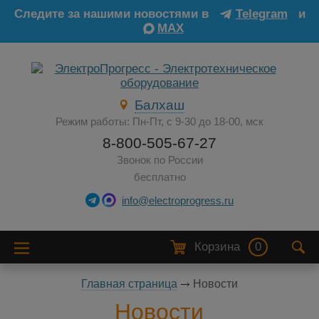
Следите за нашими новостями в
Telegram
и
MAX
Балхаш
Режим работы: Пн-Пт, с 9-30 до 18-00, мск
8-800-505-67-27
Звонок по России
бесплатно
info@electroprogress.ru
Корзина
0
Главная страница
Новости
Новости