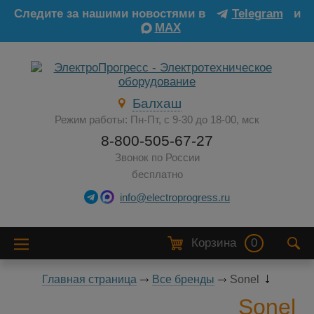
Следите за нашими новостями в
Telegram
и
MAX
Балхаш
Режим работы: Пн-Пт, с 9-30 до 18-00, мск
8-800-505-67-27
Звонок по России
бесплатно
info@electroprogress.ru
Корзина
0
Главная страница
Все бренды
Sonel
Sonel